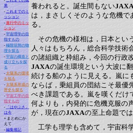
-
これまでの成
養われると。誕生間もない
JAX
果
-
これまでのミ
は，まさしくそのような危機で
ッション
-
進行中のミッ
る。
ション
-
宇宙理学の目
その危機の様相は，日本とい
指すもの
-
極限状態の物
人々はもちろん，総合科学技術
理を探る
の諸組織と枠組み，今回の行政
-
宇宙の構造と
成り立ちを探
JAXA
の誕生環境という大波に翻
る
-
太陽系の環境
続ける船のように見える。嵐に
を知る
ならば，乗組員の団結こそ最優
-
太陽系形成の
歴史を探る
べき課題である。嵐を嘆くだけ
-
宇宙工学の目
指すもの
何よりも，内発的に危機克服の
-
「はやぶさ」
が，現在の
JAXA
の至上命題で
は今
+
まとめにか
えて
工学も理学も含めて，宇宙科学
-
編集後記