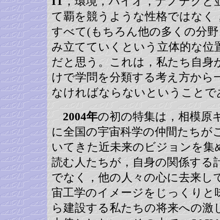
IT
，環境，バイオ，ナノテクと
て覇を競うような性格ではなく
すべて(もちろん他の多くの分野
み立てていくという立体的な位
だと思う。これは，私たち自身
けで学問を分類する考え方から
なければならないということで
2004年
の初の特集は，相模原
に全国の宇宙科学の仲間たちが
いてきた近未来のビジョンを集
読む人たちが，自身の関係する
でなく，他の人々の心に去来し
宙工学のイメージをじっくりと
ら建設する私たちの将来への激