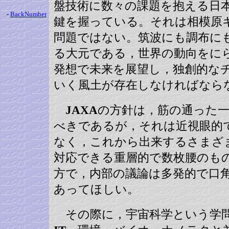
盤技術に数々の課題を抱える日
-
BackNumber
鍵を握っている。それは相模原
問題ではない。筑波にも調布に
る大元である，世界の動向をに
発想で未来を展望し，独創的な
いく風土が存在しなければなら
JAXA
の方針は，筋の通った
べきであるが，それは近視眼的
なく，これから出来するさまざ
対応できる重層的で数枚腰のも
方で，内部の議論は多発的で口
あってほしい。
その際に，宇宙科学という学