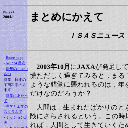
No.274
まとめにかえて
2004.1
ＩＳＡＳニュース 20
-
Home page
-
No.274 目次
2003年10月
に
JAXA
が発足し
-
新年のごあい
さつ
慌ただしく過ぎてみると，まる
特集：日本の
ような錯覚に襲われるのは，年
宇宙科学の近
未来
だけなのだろうか
？
-
特集にあたっ
て
人間は，生まれたばかりのと
-
理学と工学の
スクラムで
険にさらされるという。この時
-
ミッション計
画
れば，人間として生きていくた