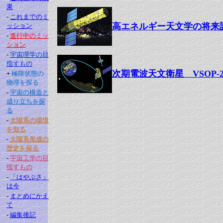
果
-
これまでのミ
高エネルギー天文学の将来
ッション
-
進行中のミッ
ション
-
宇宙理学の目
指すもの
次期電波天文衛星 VSOP-
+
極限状態の
物理を探る
-
宇宙の構造と
成り立ちを探
る
-
太陽系の環境
を知る
-
太陽系形成の
歴史を探る
-
宇宙工学の目
指すもの
-
「はやぶさ」
は今
-
まとめにかえ
て
-
編集後記