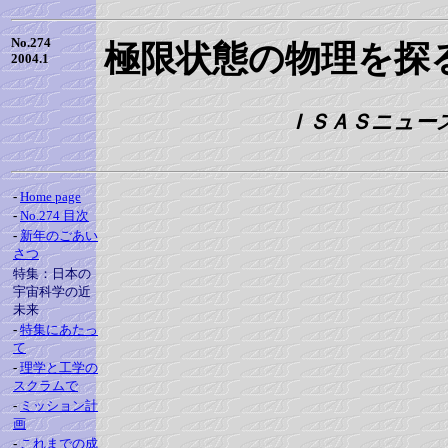
No.274
極限状態の物理を探
2004.1
ＩＳＡＳニュース 
-
Home page
-
No.274 目次
-
新年のごあい
さつ
特集：日本の
宇宙科学の近
未来
-
特集にあたっ
て
-
理学と工学の
スクラムで
-
ミッション計
画
-
これまでの成