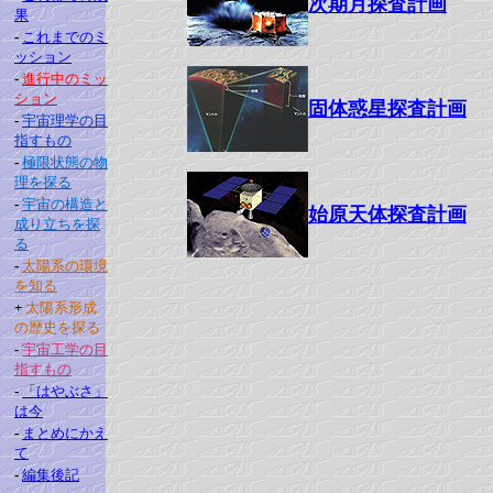
次期月探査計画
果
-
これまでのミ
ッション
-
進行中のミッ
ション
固体惑星探査計画
-
宇宙理学の目
指すもの
-
極限状態の物
理を探る
-
宇宙の構造と
始原天体探査計画
成り立ちを探
る
-
太陽系の環境
を知る
+
太陽系形成
の歴史を探る
-
宇宙工学の目
指すもの
-
「はやぶさ」
は今
-
まとめにかえ
て
-
編集後記