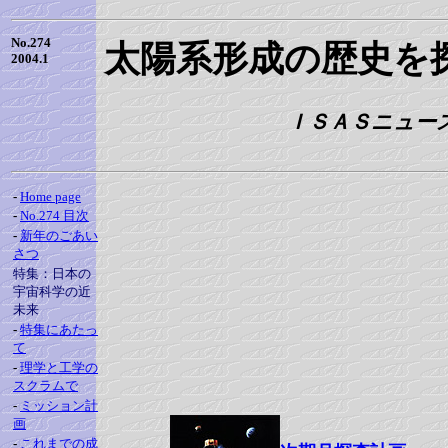
No.274
太陽系形成の歴史を
2004.1
ＩＳＡＳニュース 
-
Home page
-
No.274 目次
-
新年のごあい
さつ
特集：日本の
宇宙科学の近
未来
-
特集にあたっ
て
-
理学と工学の
スクラムで
-
ミッション計
画
-
これまでの成