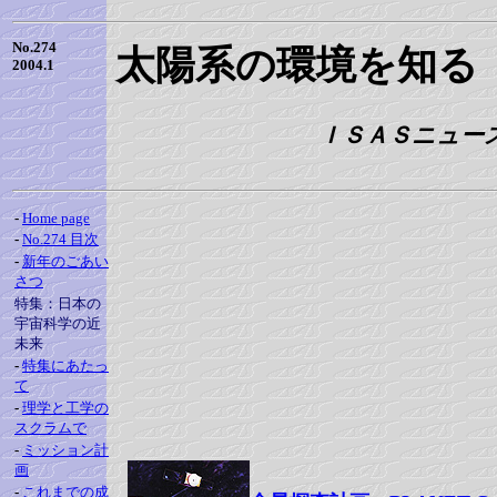
No.274
太陽系の環境を知る
2004.1
ＩＳＡＳニュース 
-
Home page
-
No.274 目次
-
新年のごあい
さつ
特集：日本の
宇宙科学の近
未来
-
特集にあたっ
て
-
理学と工学の
スクラムで
-
ミッション計
画
-
これまでの成