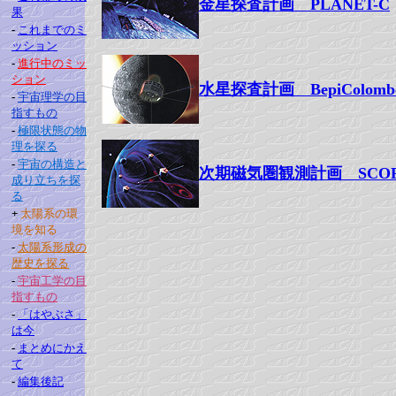
金星探査計画 PLANET-C
果
-
これまでのミ
ッション
-
進行中のミッ
ション
水星探査計画 BepiColomb
-
宇宙理学の目
指すもの
-
極限状態の物
理を探る
-
宇宙の構造と
次期磁気圏観測計画 SCO
成り立ちを探
る
+
太陽系の環
境を知る
-
太陽系形成の
歴史を探る
-
宇宙工学の目
指すもの
-
「はやぶさ」
は今
-
まとめにかえ
て
-
編集後記