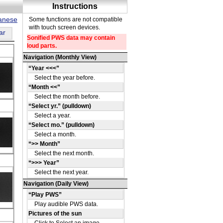
panese
ar
ki
s
μm)
ki
s
μm)
ki
s