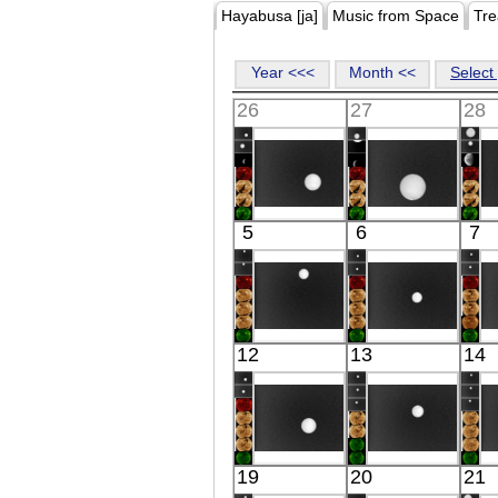
Hayabusa [ja]
Music from Space
Tre
Year <<<
Month <<
Select 
26
27
28
Akatsuki
Akatsuki
5
6
7
Venus
Venus
IR(8-12μm)
IR(8-12μm)
Akatsuki
Akatsuki
12
13
14
Venus
Venus
IR(8-12μm)
IR(8-12μm)
Akatsuki
Akatsuki
19
20
21
Venus
Venus