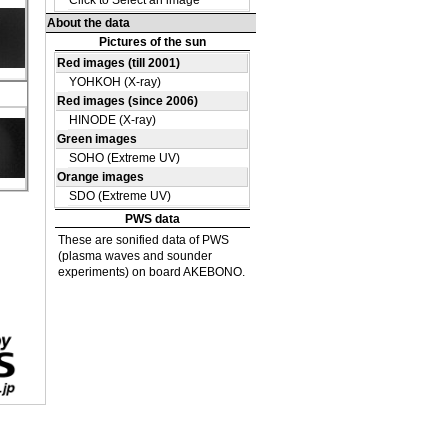
μm)
ki
s
μm)
ki
s
μm)