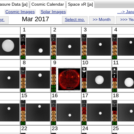
asure Data [ja]
Cosmic Calendar
Space xR [ja]
Cosmic Images
Solar Images
...-> Ja
Mar 2017
yr.
Select mo.
>> Month
>>> Ye
1
2
3
4
Akatsuki
Akatsuki
Akatsuki
Akatsuki
Akatsu
8
9
10
11
Venus
Venus
Venus
Venus
Venu
IR(8-12μm)
IR(8-12μm)
IR(8-12μm)
IR(8-12μm)
IR(8-12
Akatsuki
Akatsuki
HINODE
Akatsuki
Akatsu
15
16
17
18
Venus
Venus
05:33:36
Venus
Venu
IR(8-12μm)
IR(8-12μm)
X-ray
IR(8-12μm)
IR(8-12
Akatsuki
Akatsuki
Akatsuki
Akatsuki
Akatsu
22
23
24
25
Venus
Venus
Venus
Venus
Venu