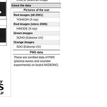
μm)
ki
s
μm)
ki
s
μm)