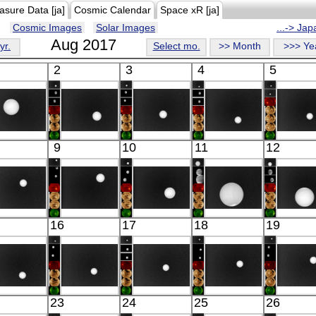
asure Data [ja]
Cosmic Calendar
Space xR [ja]
Cosmic Images
Solar Images
...-> Ja
Aug 2017
yr.
Select mo.
>> Month
>>> Ye
2
3
4
5
Akatsuki
Akatsuki
Akatsuki
Akatsuki
Akatsu
9
10
11
12
Venus
Venus
Venus
Venus
Venu
IR(8-12μm)
IR(8-12μm)
IR(8-12μm)
IR(8-12μm)
IR(8-12
Akatsuki
Akatsuki
Akatsuki
Akatsuki
Akatsu
16
17
18
19
Venus
Venus
Venus
Venus
Venu
IR(8-12μm)
IR(8-12μm)
IR(8-12μm)
IR(8-12μm)
IR(8-12
Akatsuki
Akatsuki
Akatsuki
Akatsuki
Akatsu
23
24
25
26
Venus
Venus
Venus
Venus
Venu