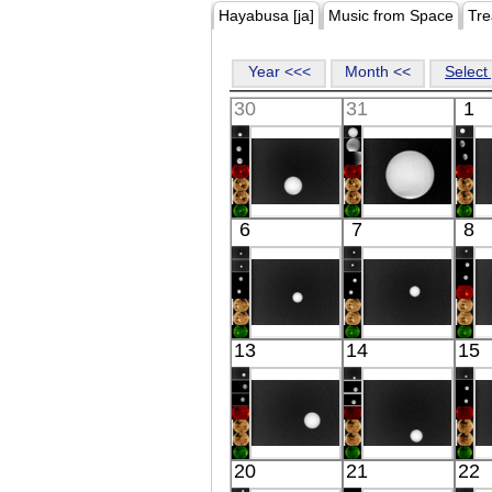
Hayabusa [ja]
Music from Space
Tre
Year <<<
Month <<
Select 
30
31
1
Akatsuki
Akatsuki
6
7
8
Venus
Venus
IR(8-12μm)
IR(8-12μm)
Akatsuki
Akatsuki
13
14
15
Venus
Venus
IR(8-12μm)
IR(8-12μm)
Akatsuki
Akatsuki
20
21
22
Venus
Venus