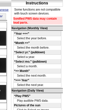
panese
ar
ki
s
μm)
ki
s
μm)
ki
s