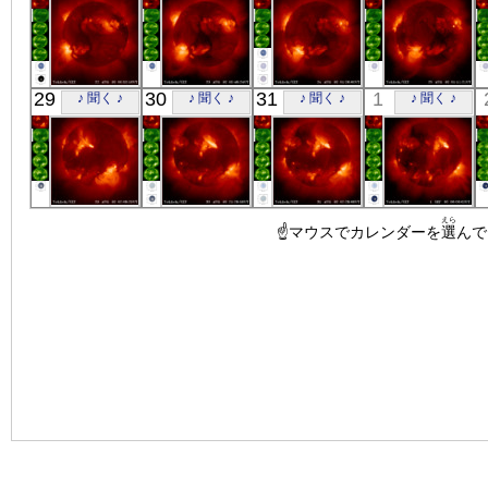
「ようこう」
「ようこう」
「ようこう」
「ようこう」
29
30
31
1
♪ 聞く ♪
♪ 聞く ♪
♪ 聞く ♪
♪ 聞く ♪
X線
X線
X線
X線
「ようこう」
「ようこう」
「ようこう」
「ようこう」
えら
X線
X線
☝マウスでカレンダーを
X線
X線
選
んで