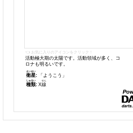
👈 お気に入りのアイコンをクリック！
活動極大期の太陽です。活動領域が多く、コ
ロナも明るいです。
えいせい
衛星
:
「ようこう」
しゅるい
せん
種類
:
X
線