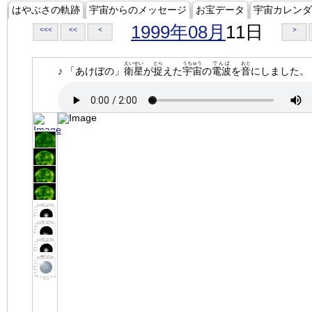
はやぶさの軌跡
宇宙からのメッセージ
お宝データ
宇宙カレンダ
1999年08月
11日
<<<
<<
<
>
えいせい
とら
うちゅう
でんぱ
おと
♪ 「あけぼの」
衛星
が
捉
えた
宇宙
の
電波
を
音
にしました。