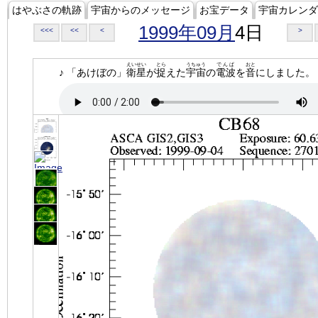
はやぶさの軌跡
宇宙からのメッセージ
お宝データ
宇宙カレンダ
1999年09月
4日
<<<
<<
<
>
えいせい
とら
うちゅう
でんぱ
おと
♪ 「あけぼの」
衛星
が
捉
えた
宇宙
の
電波
を
音
にしました。