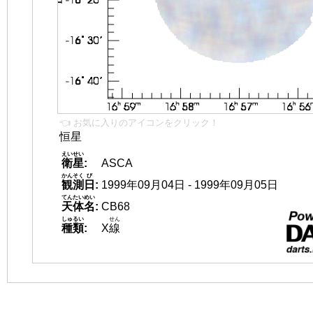
👈 お気に入りのアイコンをクリック！
恒星
えいせい
衛星
:
ASCA
かんそく
び
観測
日
:
1999年09月04日 - 1999年09月05日
てんたいめい
天体名
:
CB68
しゅるい
せん
種類
:
X
線