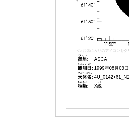
👈 お気に入りのアイコンをク
えいせい
衛星
:
ASCA
かんそく
び
観測
日
:
1999年08月03日
てんたいめい
天体名
:
4U_0142+61_N
しゅるい
せん
種類
:
X
線