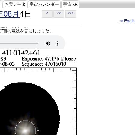
ジ
お宝データ
宇宙カレンダー
宇宙 xR
年08月
4日
>
>>
>>>
…☞Engli
うちゅう
でんぱ
おと
宇宙
の
電波
を
音
にしました。