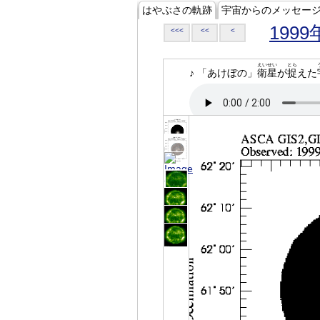
はやぶさの軌跡
宇宙からのメッセー
1999
<<<
<<
<
えいせい
とら
♪ 「あけぼの」
衛星
が
捉
えた