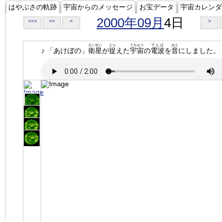
はやぶさの軌跡
宇宙からのメッセージ
お宝データ
宇宙カレンダ
2000年09月
4日
<<<
<<
<
>
えいせい
とら
うちゅう
でんぱ
おと
♪ 「あけぼの」
衛星
が
捉
えた
宇宙
の
電波
を
音
にしました。