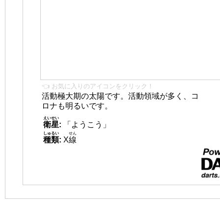
👈 お気に入りのアイコンをクリック！
活動極大期の太陽です。活動領域が多く、コ
ロナも明るいです。
えいせい
衛星
:
「ようこう」
しゅるい
せん
種類
:
X
線