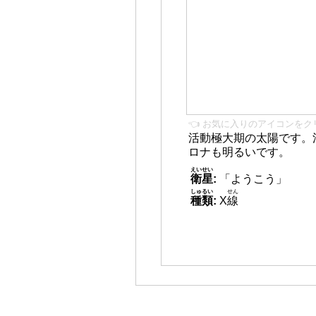
👈 お気に入りのアイコンをク
活動極大期の太陽です。
ロナも明るいです。
えいせい
衛星
:
「ようこう」
しゅるい
せん
種類
:
X
線