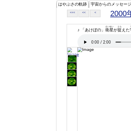
はやぶさの軌跡
宇宙からのメッセー
2000
<<<
<<
<
えいせい
とら
♪ 「あけぼの」
衛星
が
捉
えた