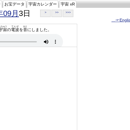
ジ
お宝データ
宇宙カレンダー
宇宙 xR
年09月
3日
>
>>
>>>
…☞Engli
うちゅう
でんぱ
おと
宇宙
の
電波
を
音
にしました。