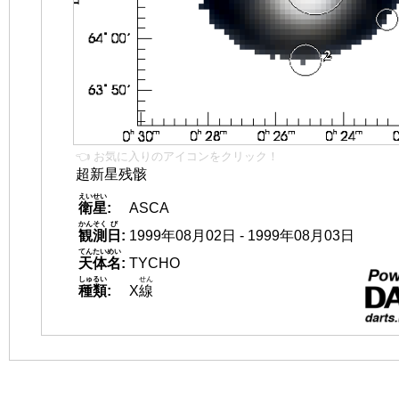
👈 お気に入りのアイコンをクリック！
超新星残骸
えいせい
衛星
:
ASCA
かんそく
び
観測
日
:
1999年08月02日 - 1999年08月03日
てんたいめい
天体名
:
TYCHO
しゅるい
せん
種類
:
X
線