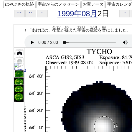
はやぶさの軌跡
宇宙からのメッセージ
お宝データ
宇宙カレンダ
1999年08月
2日
<<<
<<
<
>
えいせい
とら
うちゅう
でんぱ
おと
♪ 「あけぼの」
衛星
が
捉
えた
宇宙
の
電波
を
音
にしました。