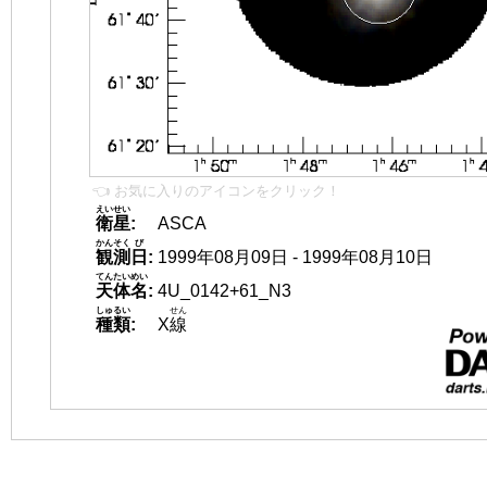
👈 お気に入りのアイコンをクリック！
えいせい
衛星
:
ASCA
かんそく
び
観測
日
:
1999年08月09日 - 1999年08月10日
てんたいめい
天体名
:
4U_0142+61_N3
しゅるい
せん
種類
:
X
線