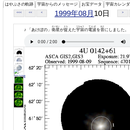
はやぶさの軌跡
宇宙からのメッセージ
お宝データ
宇宙カレンダ
1999年08月
10日
<<<
<<
<
>
えいせい
とら
うちゅう
でんぱ
おと
♪ 「あけぼの」
衛星
が
捉
えた
宇宙
の
電波
を
音
にしました。