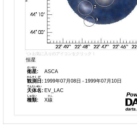
👈 お気に入りのアイコンをクリック！
恒星
えいせい
衛星
:
ASCA
かんそく
び
観測
日
:
1999年07月08日 - 1999年07月10日
てんたいめい
天体名
:
EV_LAC
しゅるい
せん
種類
:
X
線