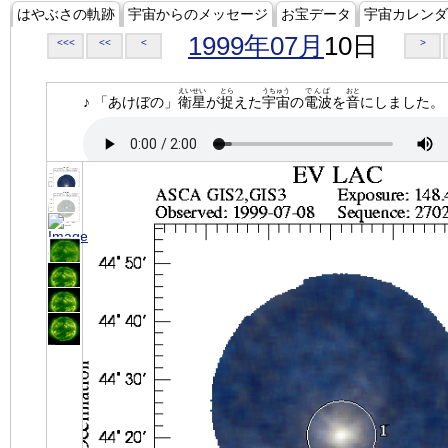
はやぶさの軌跡
宇宙からのメッセージ
お宝データ
宇宙カレンダ
1999年07月
10日
<<<
<<
<
>
えいせい
とら
うちゅう
でんぱ
おと
♪ 「あけぼの」
衛星
が
捉
えた
宇宙
の
電波
を
音
にしました。