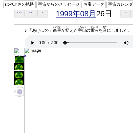
はやぶさの軌跡
宇宙からのメッセージ
お宝データ
宇宙カレンダ
1999年08月
26日
<<<
<<
<
>
えいせい
とら
うちゅう
でんぱ
おと
♪ 「あけぼの」
衛星
が
捉
えた
宇宙
の
電波
を
音
にしました。