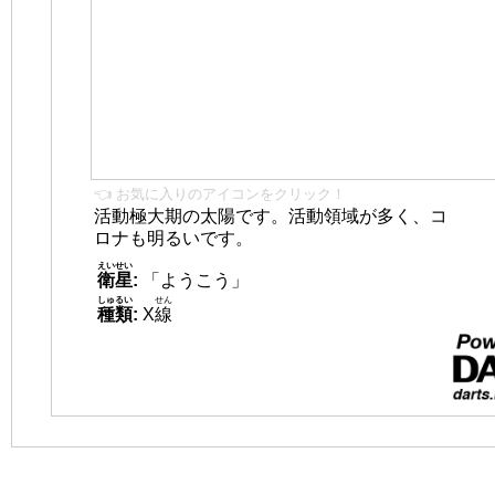
👈 お気に入りのアイコンをクリック！
活動極大期の太陽です。活動領域が多く、コ
ロナも明るいです。
えいせい
衛星
:
「ようこう」
しゅるい
せん
種類
:
X
線