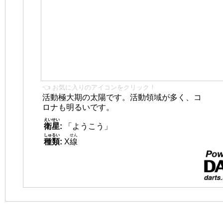
👈 お気に入りのアイコンをクリック！
活動極大期の太陽です。活動領域が多く、コ
ロナも明るいです。
えいせい
衛星
:
「ようこう」
しゅるい
せん
種類
:
X
線