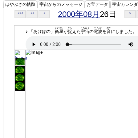
はやぶさの軌跡
宇宙からのメッセージ
お宝データ
宇宙カレンダ
2000年08月
26日
<<<
<<
<
>
えいせい
とら
うちゅう
でんぱ
おと
♪ 「あけぼの」
衛星
が
捉
えた
宇宙
の
電波
を
音
にしました。