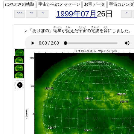
はやぶさの軌跡
宇宙からのメッセージ
お宝データ
宇宙カレンダ
1999年07月
26日
<<<
<<
<
>
えいせい
とら
うちゅう
でんぱ
おと
♪ 「あけぼの」
衛星
が
捉
えた
宇宙
の
電波
を
音
にしました。