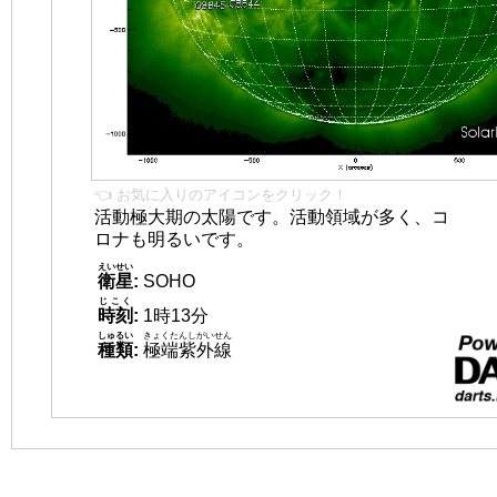
👈 お気に入りのアイコンをクリック！
活動極大期の太陽です。活動領域が多く、コ
ロナも明るいです。
えいせい
衛星
:
SOHO
じこく
時刻
:
1時13分
しゅるい
きょくたんしがいせん
種類
:
極端紫外線