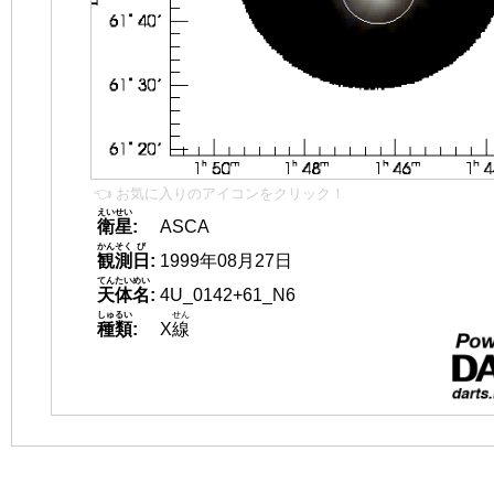
👈 お気に入りのアイコンをクリック！
えいせい
衛星
:
ASCA
かんそく
び
観測
日
:
1999年08月27日
てんたいめい
天体名
:
4U_0142+61_N6
しゅるい
せん
種類
:
X
線