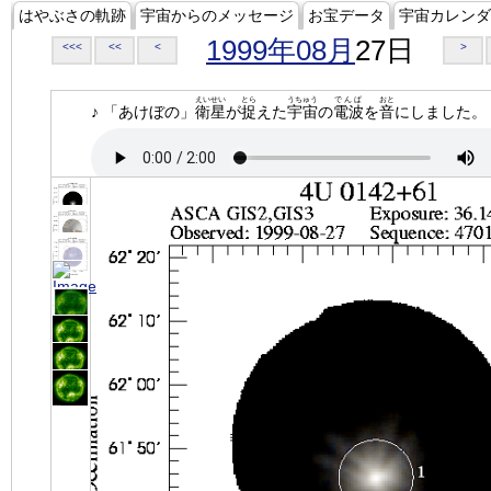
はやぶさの軌跡
宇宙からのメッセージ
お宝データ
宇宙カレンダ
1999年08月
27日
<<<
<<
<
>
えいせい
とら
うちゅう
でんぱ
おと
♪ 「あけぼの」
衛星
が
捉
えた
宇宙
の
電波
を
音
にしました。