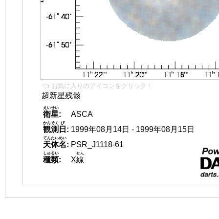
👈 お気に入りのアイコンをクリック！
超新星残骸
えいせい
衛星
:
ASCA
かんそく
び
観測
日
:
1999年08月14日 - 1999年08月15日
てんたいめい
天体名
:
PSR_J1118-61
しゅるい
せん
種類
:
X
線