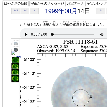
はやぶさの軌跡
宇宙からのメッセージ
お宝データ
宇宙カレンダ
1999年08月
14日
<<<
<<
<
>
えいせい
とら
うちゅう
でんぱ
おと
♪ 「あけぼの」
衛星
が
捉
えた
宇宙
の
電波
を
音
にしました。