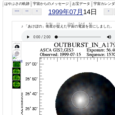
はやぶさの軌跡
宇宙からのメッセージ
お宝データ
宇宙カレンダ
1999年07月
14日
<<<
<<
<
>
えいせい
とら
うちゅう
でんぱ
おと
♪ 「あけぼの」
衛星
が
捉
えた
宇宙
の
電波
を
音
にしました。