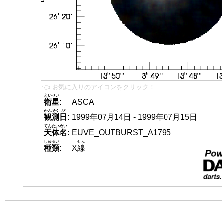
👈 お気に入りのアイコンをクリック！
えいせい
衛星
:
ASCA
かんそく
び
観測
日
:
1999年07月14日 - 1999年07月15日
てんたいめい
天体名
:
EUVE_OUTBURST_A1795
しゅるい
せん
種類
:
X
線