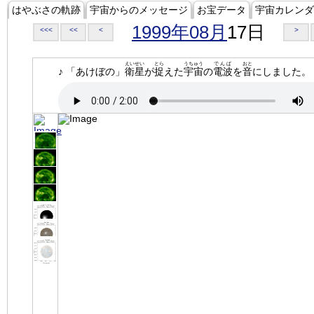
はやぶさの軌跡
宇宙からのメッセージ
お宝データ
宇宙カレンダ
1999年08月
17日
<<<
<<
<
>
えいせい
とら
うちゅう
でんぱ
おと
♪ 「あけぼの」
衛星
が
捉
えた
宇宙
の
電波
を
音
にしました。