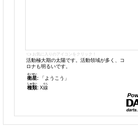
👈 お気に入りのアイコンをクリック！
活動極大期の太陽です。活動領域が多く、コ
ロナも明るいです。
えいせい
衛星
:
「ようこう」
しゅるい
せん
種類
:
X
線