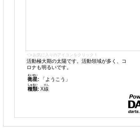
👈 お気に入りのアイコンをクリック！
活動極大期の太陽です。活動領域が多く、コ
ロナも明るいです。
えいせい
衛星
:
「ようこう」
しゅるい
せん
種類
:
X
線