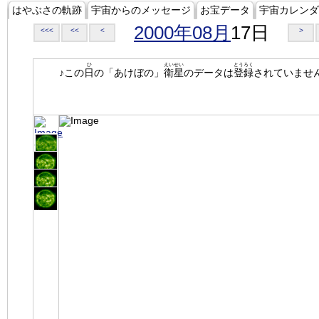
はやぶさの軌跡
宇宙からのメッセージ
お宝データ
宇宙カレンダ
2000年08月
17日
<<<
<<
<
>
ひ
えいせい
とうろく
♪この
日
の「あけぼの」
衛星
のデータは
登録
されていませ