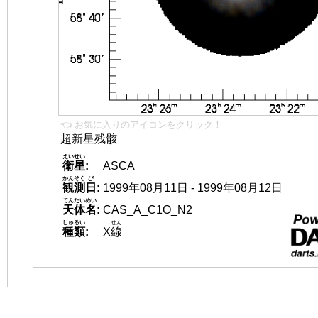
👈 お気に入りのアイコンをクリック！
超新星残骸
えいせい
衛星
:
ASCA
かんそく
び
観測
日
:
1999年08月11日 - 1999年08月12日
てんたいめい
天体名
:
CAS_A_C1O_N2
しゅるい
せん
種類
:
X
線