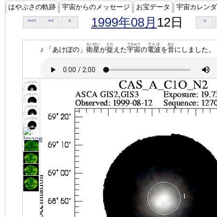
はやぶさの軌跡
宇宙からのメッセージ
お宝データ
宇宙カレンダ
1999年08月
12日
<<<
<<
<
>
えいせい
とら
うちゅう
でんぱ
おと
♪ 「あけぼの」
衛星
が
捉
えた
宇宙
の
電波
を
音
にしました。