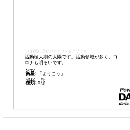
👈 お気に入りのアイコンをクリック！
活動極大期の太陽です。活動領域が多く、コ
ロナも明るいです。
えいせい
衛星
:
「ようこう」
しゅるい
せん
種類
:
X
線