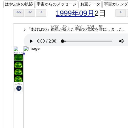
はやぶさの軌跡
宇宙からのメッセージ
お宝データ
宇宙カレンダ
1999年09月
2日
<<<
<<
<
>
えいせい
とら
うちゅう
でんぱ
おと
♪ 「あけぼの」
衛星
が
捉
えた
宇宙
の
電波
を
音
にしました。