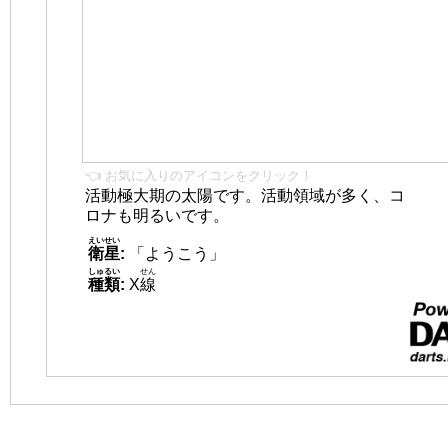
👈 お気に入りのアイコンをクリック！
活動極大期の太陽です。活動領域が多く、コ
ロナも明るいです。
えいせい
衛星
:
「ようこう」
しゅるい
せん
種類
:
X
線