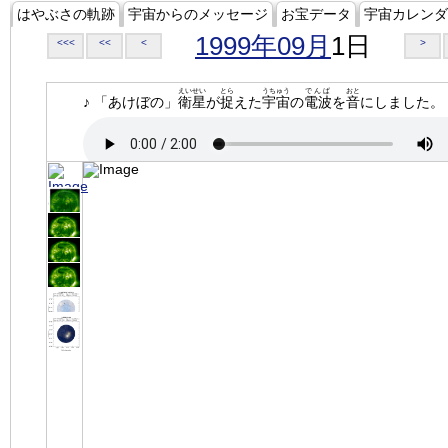
はやぶさの軌跡
宇宙からのメッセージ
お宝データ
宇宙カレンダ
1999年09月
1日
<<<
<<
<
>
えいせい
とら
うちゅう
でんぱ
おと
♪ 「あけぼの」
衛星
が
捉
えた
宇宙
の
電波
を
音
にしました。