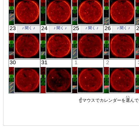
X線
X線
X線
X線
「ひので」
「ひので」
「ひので」
「ひので」
23
24
25
26
♪ 聞く ♪
♪ 聞く ♪
♪ 聞く ♪
♪ 聞く ♪
06:03:07
06:25:07
05:58:36
06:03:08
X線
X線
X線
X線
「ひので」
「ひので」
「ひので」
「ひので」
30
31
1
2
05:48:38
06:03:06
06:28:35
06:02:36
X線
X線
X線
X線
「ひので」
「ひので」
「ひので」
「ひので」
えら
06:18:37
17:55:06
☝マウスでカレンダーを
06:03:07
06:32:08
選
んで
X線
X線
X線
X線