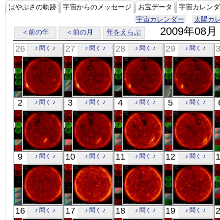
はやぶさの軌跡
宇宙からのメッセージ
お宝データ
宇宙カレンダ
宇宙カレンダー
太陽カ
2009年08月
＜前の年
＜前の月
年をえらぶ
26
27
28
29
♪ 聞く ♪
♪ 聞く ♪
♪ 聞く ♪
♪ 聞く ♪
「ひので」
「ひので」
「ひので」
「ひので」
2
3
4
5
♪ 聞く ♪
♪ 聞く ♪
♪ 聞く ♪
♪ 聞く ♪
06:03:09
06:33:08
06:01:39
06:08:37
X線
X線
X線
X線
「ひので」
「ひので」
「ひので」
「ひので」
9
10
11
12
♪ 聞く ♪
♪ 聞く ♪
♪ 聞く ♪
♪ 聞く ♪
05:51:37
06:03:06
06:33:08
06:03:07
X線
X線
X線
X線
「ひので」
「ひので」
「ひので」
「ひので」
16
17
18
19
♪ 聞く ♪
♪ 聞く ♪
♪ 聞く ♪
♪ 聞く ♪
06:21:09
05:55:06
06:03:06
05:31:38