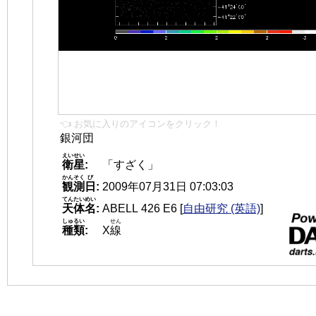
👈 お気に入りのアイコンをクリック！
銀河団
えいせい
衛星
:
「すざく」
かんそく
び
観測
日
:
2009年07月31日 07:03:03
てんたいめい
天体名
:
ABELL 426 E6
[
自由研究 (英語)
]
しゅるい
せん
種類
:
X
線