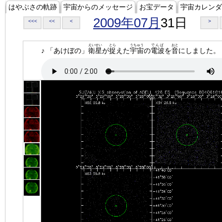
はやぶさの軌跡
宇宙からのメッセージ
お宝データ
宇宙カレンダ
2009年07月
31日
<<<
<<
<
>
えいせい
とら
うちゅう
でんぱ
おと
♪ 「あけぼの」
衛星
が
捉
えた
宇宙
の
電波
を
音
にしました。