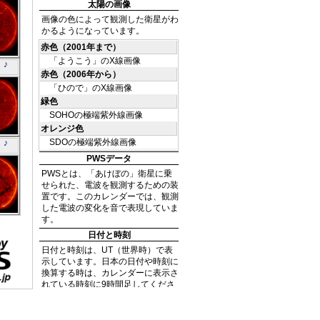
で」
 ♪
06
で」
 ♪
38
で」
36