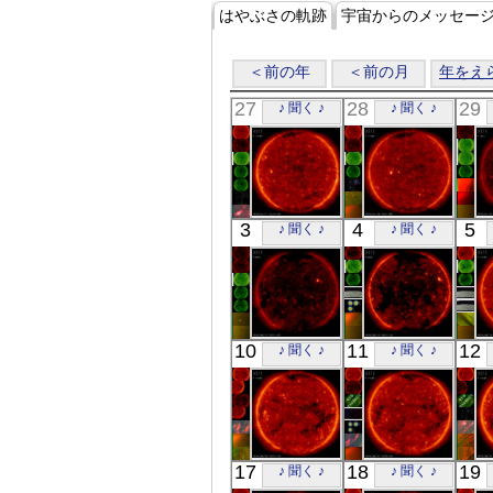
はやぶさの軌跡
宇宙からのメッセー
＜前の年
＜前の月
年をえ
27
28
29
♪ 聞く ♪
♪ 聞く ♪
「ひので」
「ひので」
3
4
5
♪ 聞く ♪
♪ 聞く ♪
05:54:06
06:02:38
X線
X線
「ひので」
「ひので」
10
11
12
♪ 聞く ♪
♪ 聞く ♪
06:27:30
18:02:03
X線
X線
「ひので」
「ひので」
17
18
19
♪ 聞く ♪
♪ 聞く ♪
06:02:07
06:28:36