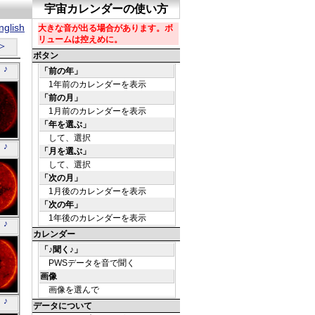
glish
＞
 ♪
で」
 ♪
09
で」
 ♪
36
で」
 ♪
06