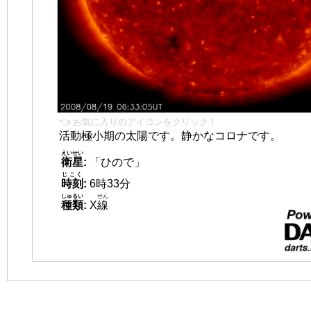
👈 お気に入りのアイコンをクリック！
活動極小期の太陽です。静かなコロナです。
えいせい
衛星
:
「ひので」
じこく
時刻
:
6時33分
しゅるい
せん
種類
:
X
線