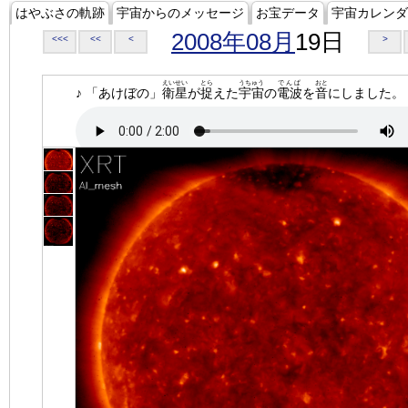
はやぶさの軌跡
宇宙からのメッセージ
お宝データ
宇宙カレンダ
2008年08月
19日
<<<
<<
<
>
えいせい
とら
うちゅう
でんぱ
おと
♪ 「あけぼの」
衛星
が
捉
えた
宇宙
の
電波
を
音
にしました。