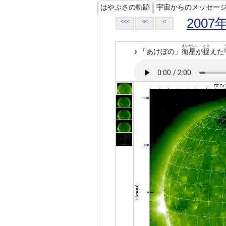
はやぶさの軌跡
宇宙からのメッセー
2007
<<<
<<
<
えいせい
とら
♪ 「あけぼの」
衛星
が
捉
えた