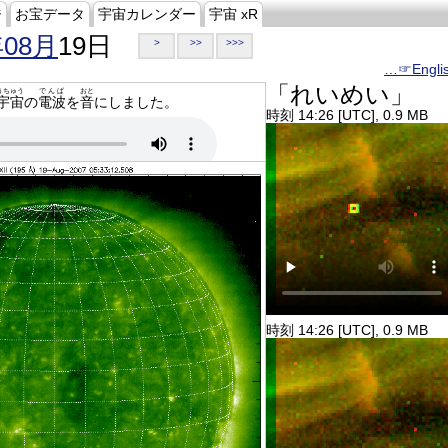
ジ
お宝データ
宇宙カレンダー
宇宙 xR
年08月
19日
>
>>
>>>
…☞Engli
「れいめい」
うちゅう
でんぱ
おと
宇宙
の
電波
を
音
にしました。
時刻 14:26 [UTC], 0.9 MB
時刻 14:26 [UTC], 0.9 MB