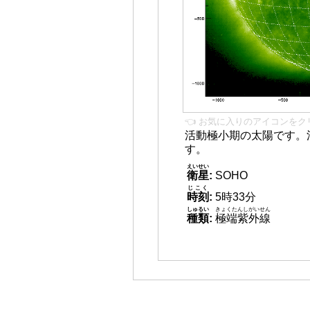
👈 お気に入りのアイコンをク
活動極小期の太陽です。
す。
えいせい
衛星
:
SOHO
じこく
時刻
:
5時33分
しゅるい
きょくたんしがいせん
種類
:
極端紫外線