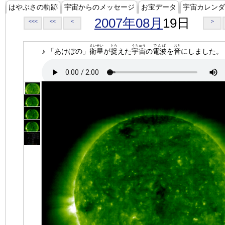
はやぶさの軌跡
宇宙からのメッセージ
お宝データ
宇宙カレンダ
2007年08月
19日
<<<
<<
<
>
えいせい
とら
うちゅう
でんぱ
おと
♪ 「あけぼの」
衛星
が
捉
えた
宇宙
の
電波
を
音
にしました。