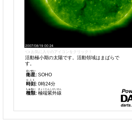
👈 お気に入りのアイコンをクリック！
活動極小期の太陽です。活動領域はまばらで
す。
えいせい
衛星
:
SOHO
じこく
時刻
:
0時24分
しゅるい
きょくたんしがいせん
種類
:
極端紫外線