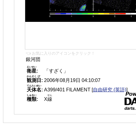
👈 お気に入りのアイコンをクリック！
銀河団
えいせい
衛星
:
「すざく」
かんそく
び
観測
日
:
2006年08月19日 04:10:07
てんたいめい
天体名
:
A399/401 FILAMENT
[
自由研究 (英語)
]
しゅるい
せん
種類
:
X
線