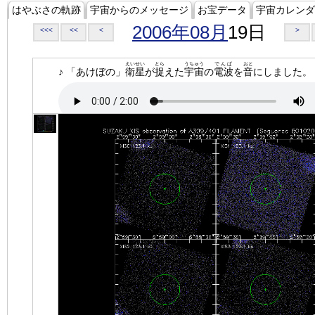
はやぶさの軌跡
宇宙からのメッセージ
お宝データ
宇宙カレンダ
2006年08月
19日
<<<
<<
<
>
えいせい
とら
うちゅう
でんぱ
おと
♪ 「あけぼの」
衛星
が
捉
えた
宇宙
の
電波
を
音
にしました。