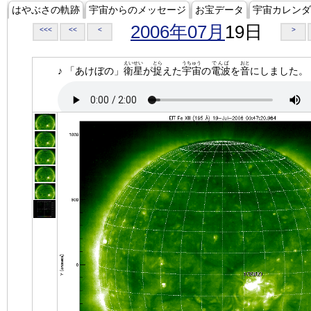
はやぶさの軌跡
宇宙からのメッセージ
お宝データ
宇宙カレンダ
2006年07月
19日
<<<
<<
<
>
えいせい
とら
うちゅう
でんぱ
おと
♪ 「あけぼの」
衛星
が
捉
えた
宇宙
の
電波
を
音
にしました。