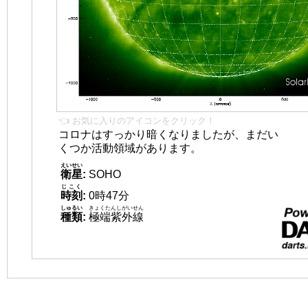
👈 お気に入りのアイコンをクリック！
コロナはすっかり暗くなりましたが、まだい
くつか活動領域があります。
えいせい
衛星
:
SOHO
じこく
時刻
:
0時47分
しゅるい
きょくたんしがいせん
種類
:
極端紫外線