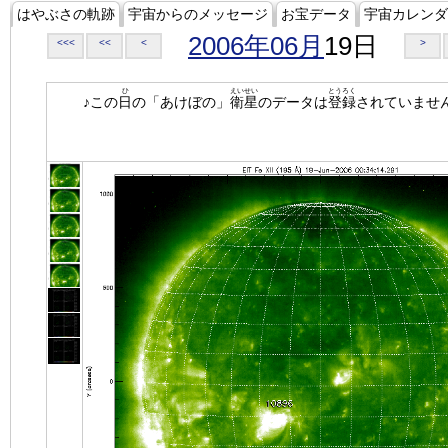
はやぶさの軌跡
宇宙からのメッセージ
お宝データ
宇宙カレンダ
2006年06月
19日
<<<
<<
<
>
ひ
えいせい
とうろく
♪この
日
の「あけぼの」
衛星
のデータは
登録
されていませ