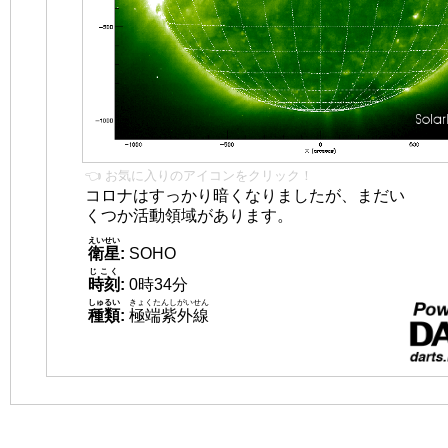
👈 お気に入りのアイコンをクリック！
コロナはすっかり暗くなりましたが、まだい
くつか活動領域があります。
えいせい
衛星
:
SOHO
じこく
時刻
:
0時34分
しゅるい
きょくたんしがいせん
種類
:
極端紫外線