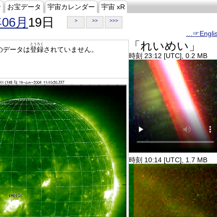
ジ
お宝データ
宇宙カレンダー
宇宙 xR
年06月
19日
>
>>
>>>
…☞Engli
「れいめい」
とうろく
のデータは
登録
されていません。
時刻 23:12 [UTC], 0.2 MB
時刻 10:14 [UTC], 1.7 MB