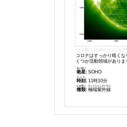
👈 お気に入りのアイコンをク
コロナはすっかり暗くな
くつか活動領域がありま
えいせい
衛星
:
SOHO
じこく
時刻
:
11時10分
しゅるい
きょくたんしがいせん
種類
:
極端紫外線