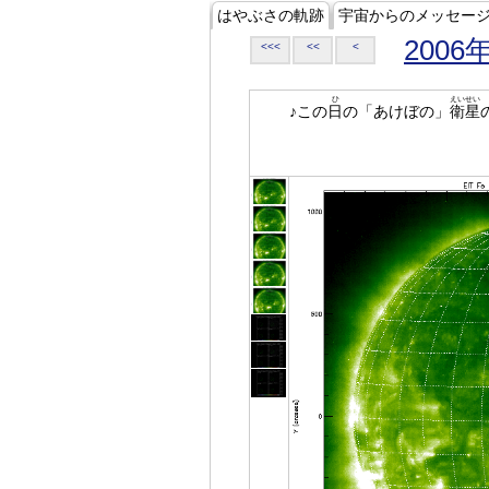
はやぶさの軌跡
宇宙からのメッセー
2006
<<<
<<
<
ひ
えいせい
♪この
日
の「あけぼの」
衛星