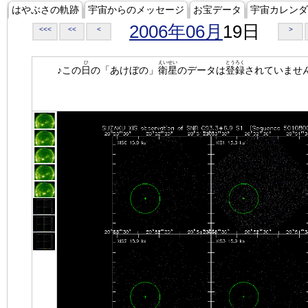
はやぶさの軌跡
宇宙からのメッセージ
お宝データ
宇宙カレンダ
2006年06月
19日
<<<
<<
<
>
ひ
えいせい
とうろく
♪この
日
の「あけぼの」
衛星
のデータは
登録
されていませ