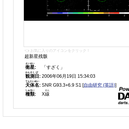
👈 お気に入りのアイコンをクリック！
超新星残骸
えいせい
衛星
:
「すざく」
かんそく
び
観測
日
:
2006年06月19日 15:34:03
てんたいめい
天体名
:
SNR G93.3+6.9 S1
[
自由研究 (英語)
]
しゅるい
せん
種類
:
X
線