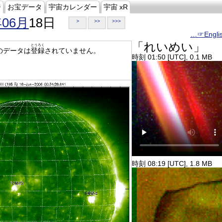
ジ
お宝データ
宇宙カレンダー
宇宙 xR
年06月
18日
>
>>
>>>
…☞Engli
「れいめい」
とうろく
のデータは
登録
されていません。
時刻 01:50 [UTC], 0.1 MB
時刻 08:19 [UTC], 1.8 MB