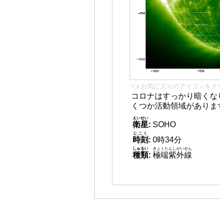
👈 お気に入りのアイコンをク
コロナはすっかり暗くな
くつか活動領域がありま
えいせい
衛星
:
SOHO
じこく
時刻
:
0時34分
しゅるい
きょくたんしがいせん
種類
:
極端紫外線