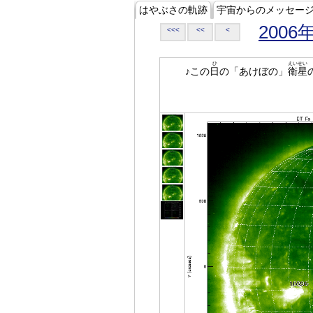
はやぶさの軌跡
宇宙からのメッセー
2006
<<<
<<
<
ひ
えいせい
♪この
日
の「あけぼの」
衛星