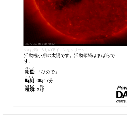
👈 お気に入りのアイコンをクリック！
活動極小期の太陽です。活動領域はまばらで
す。
えいせい
衛星
:
「ひので」
じこく
時刻
:
0時17分
しゅるい
せん
種類
:
X
線