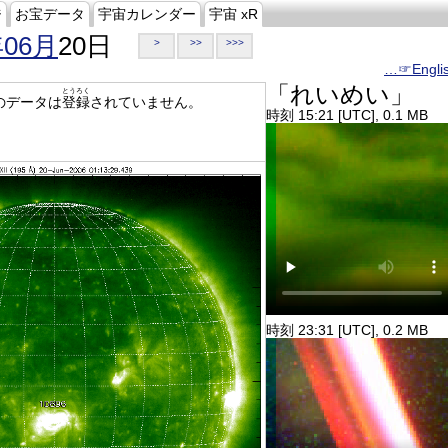
ジ
お宝データ
宇宙カレンダー
宇宙 xR
年06月
20日
>
>>
>>>
…☞Engli
「れいめい」
とうろく
のデータは
登録
されていません。
時刻 15:21 [UTC], 0.1 MB
時刻 23:31 [UTC], 0.2 MB