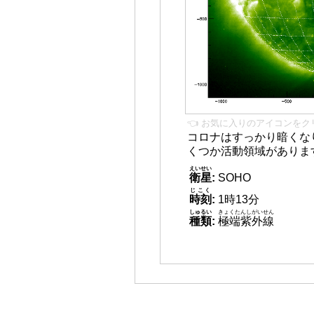
👈 お気に入りのアイコンをク
コロナはすっかり暗くな
くつか活動領域がありま
えいせい
衛星
:
SOHO
じこく
時刻
:
1時13分
しゅるい
きょくたんしがいせん
種類
:
極端紫外線