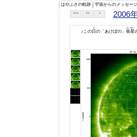
はやぶさの軌跡
宇宙からのメッセー
2006
<<<
<<
<
ひ
えいせい
♪この
日
の「あけぼの」
衛星