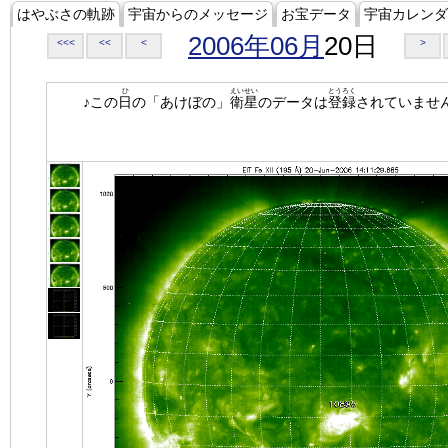
はやぶさの軌跡
宇宙からのメッセージ
お宝データ
宇宙カレンダ
2006年06月
20日
<<<
<<
<
>
ひ
えいせい
とうろく
♪この
日
の「あけぼの」
衛星
のデータは
登録
されていませ