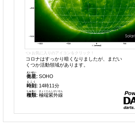
👈 お気に入りのアイコンをクリック！
コロナはすっかり暗くなりましたが、まだい
くつか活動領域があります。
えいせい
衛星
:
SOHO
じこく
時刻
:
14時11分
しゅるい
きょくたんしがいせん
種類
:
極端紫外線