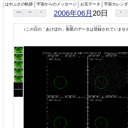
はやぶさの軌跡
宇宙からのメッセージ
お宝データ
宇宙カレンダ
2006年06月
20日
<<<
<<
<
>
ひ
えいせい
とうろく
♪この
日
の「あけぼの」
衛星
のデータは
登録
されていませ