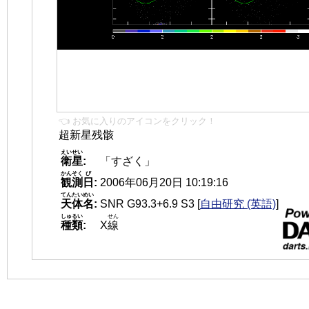
👈 お気に入りのアイコンをクリック！
超新星残骸
えいせい
衛星
:
「すざく」
かんそく
び
観測
日
:
2006年06月20日 10:19:16
てんたいめい
天体名
:
SNR G93.3+6.9 S3
[
自由研究 (英語)
]
しゅるい
せん
種類
:
X
線