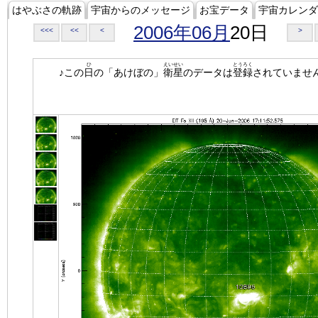
はやぶさの軌跡
宇宙からのメッセージ
お宝データ
宇宙カレンダ
2006年06月
20日
<<<
<<
<
>
ひ
えいせい
とうろく
♪この
日
の「あけぼの」
衛星
のデータは
登録
されていませ