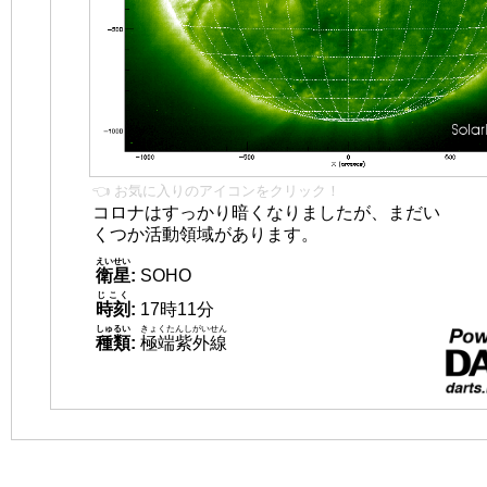
👈 お気に入りのアイコンをクリック！
コロナはすっかり暗くなりましたが、まだい
くつか活動領域があります。
えいせい
衛星
:
SOHO
じこく
時刻
:
17時11分
しゅるい
きょくたんしがいせん
種類
:
極端紫外線