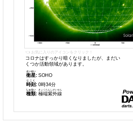
👈 お気に入りのアイコンをクリック！
コロナはすっかり暗くなりましたが、まだい
くつか活動領域があります。
えいせい
衛星
:
SOHO
じこく
時刻
:
0時34分
しゅるい
きょくたんしがいせん
種類
:
極端紫外線