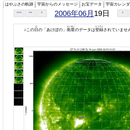
はやぶさの軌跡
宇宙からのメッセージ
お宝データ
宇宙カレンダ
2006年06月
19日
<<<
<<
<
>
ひ
えいせい
とうろく
♪この
日
の「あけぼの」
衛星
のデータは
登録
されていませ