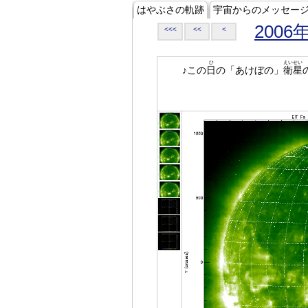
はやぶさの軌跡
宇宙からのメッセー
2006
<<<
<<
<
ひ
えいせい
♪この
日
の「あけぼの」
衛星