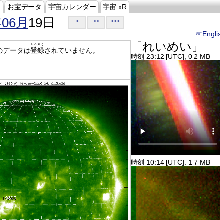
ジ
お宝データ
宇宙カレンダー
宇宙 xR
年06月
19日
>
>>
>>>
…☞Engli
「れいめい」
とうろく
のデータは
登録
されていません。
時刻 23:12 [UTC], 0.2 MB
時刻 10:14 [UTC], 1.7 MB