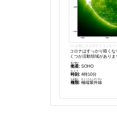
👈 お気に入りのアイコンをク
コロナはすっかり暗くな
くつか活動領域がありま
えいせい
衛星
:
SOHO
じこく
時刻
:
4時10分
しゅるい
きょくたんしがいせん
種類
:
極端紫外線