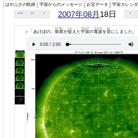
はやぶさの軌跡
宇宙からのメッセージ
お宝データ
宇宙カレンダ
2007年08月
18日
<<<
<<
<
>
えいせい
とら
うちゅう
でんぱ
おと
♪ 「あけぼの」
衛星
が
捉
えた
宇宙
の
電波
を
音
にしました。