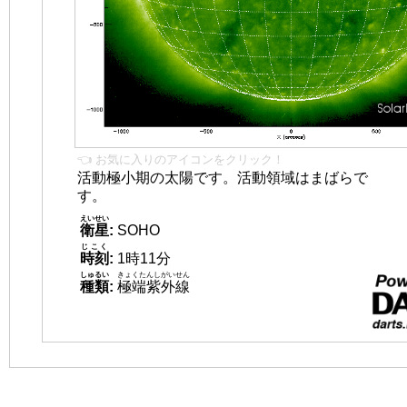
👈 お気に入りのアイコンをクリック！
活動極小期の太陽です。活動領域はまばらで
す。
えいせい
衛星
:
SOHO
じこく
時刻
:
1時11分
しゅるい
きょくたんしがいせん
種類
:
極端紫外線