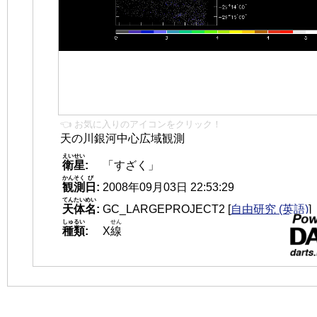
👈 お気に入りのアイコンをクリック！
天の川銀河中心広域観測
えいせい
衛星
:
「すざく」
かんそく
び
観測
日
:
2008年09月03日 22:53:29
てんたいめい
天体名
:
GC_LARGEPROJECT2
[
自由研究 (英語)
]
しゅるい
せん
種類
:
X
線