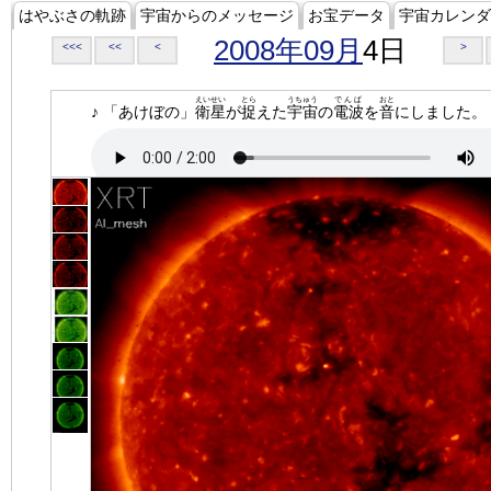
はやぶさの軌跡
宇宙からのメッセージ
お宝データ
宇宙カレンダ
2008年09月
4日
<<<
<<
<
>
えいせい
とら
うちゅう
でんぱ
おと
♪ 「あけぼの」
衛星
が
捉
えた
宇宙
の
電波
を
音
にしました。