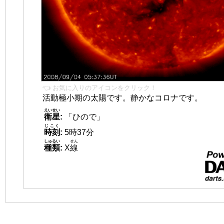
👈 お気に入りのアイコンをクリック！
活動極小期の太陽です。静かなコロナです。
えいせい
衛星
:
「ひので」
じこく
時刻
:
5時37分
しゅるい
せん
種類
:
X
線