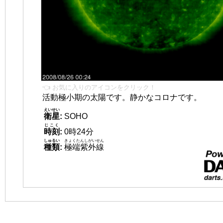
👈 お気に入りのアイコンをクリック！
活動極小期の太陽です。静かなコロナです。
えいせい
衛星
:
SOHO
じこく
時刻
:
0時24分
しゅるい
きょくたんしがいせん
種類
:
極端紫外線