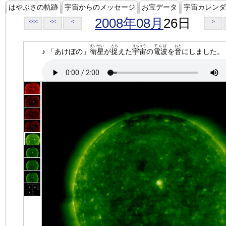
はやぶさの軌跡
宇宙からのメッセージ
お宝データ
宇宙カレンダ
2008年08月
26日
<<<
<<
<
>
えいせい
とら
うちゅう
でんぱ
おと
♪ 「あけぼの」
衛星
が
捉
えた
宇宙
の
電波
を
音
にしました。