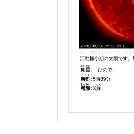
👈 お気に入りのアイコンをク
活動極小期の太陽です。
えいせい
衛星
:
「ひので」
じこく
時刻
:
5時39分
しゅるい
せん
種類
:
X
線