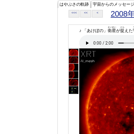
はやぶさの軌跡
宇宙からのメッセー
2008
<<<
<<
<
えいせい
とら
♪ 「あけぼの」
衛星
が
捉
えた