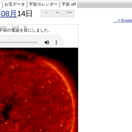
ジ
お宝データ
宇宙カレンダー
宇宙 xR
年08月
14日
>
>>
>>>
…☞Engli
うちゅう
でんぱ
おと
宇宙
の
電波
を
音
にしました。